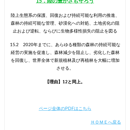
15．陸の豊かさも守ろう
陸上生態系の保護、回復および持続可能な利用の推進、
森林の持続可能な管理、砂漠化への対処、土地劣化の阻
止および逆転、ならびに生物多様性損失の阻止を図る
15.2 2020年までに、あらゆる種類の森林の持続可能な
経営の実施を促進し、森林減少を阻止し、劣化した森林
を回復し、世界全体で新規植林及び再植林を大幅に増加
させる。
【理由】12と同上。
ページ全体のPDFはこちら
ＨＯＭＥへ戻る